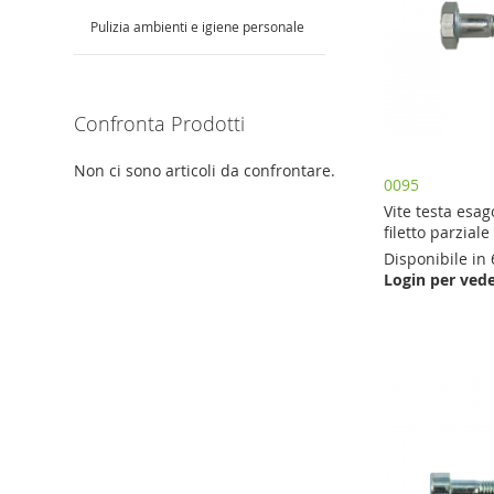
Pulizia ambienti e igiene personale
Confronta Prodotti
Non ci sono articoli da confrontare.
0095
Vite testa esa
filetto parziale
Disponibile in 
Login per vede
Aggiungi al Carrello
Aggiungi al Carrello
Aggiungi al Carrello
Aggiungi al Carrello
AGGIUNGI
AGGIUNGI
AGGIUNGI
AGGIUNGI
AL
AL
AL
AL
CONFRONTO
CONFRONTO
CONFRONTO
CONFRONTO