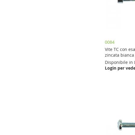
0084
Vite TC con es
zincata bianca
Disponibile in 
Login per vede
Aggiungi al Carrello
Aggiungi al Carrello
Aggiungi al Carrello
Aggiungi al Carrello
AGGIUNGI
AGGIUNGI
AGGIUNGI
AGGIUNGI
AL
AL
AL
AL
CONFRONTO
CONFRONTO
CONFRONTO
CONFRONTO