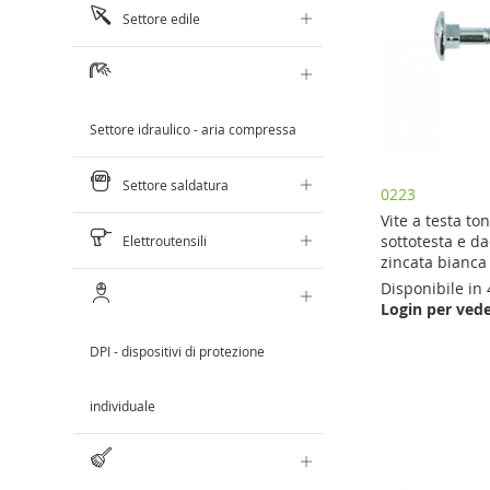
Settore edile
Settore idraulico - aria compressa
Settore saldatura
0223
Vite a testa t
sottotesta e d
Elettroutensili
zincata bianca
Disponibile in 
Aggiungi al Carrello
Login per vede
Aggiungi al Carrello
Aggiungi al Carrello
AGGIUNGI
Aggiungi al Carrello
DPI - dispositivi di protezione
AGGIUNGI
AGGIUNGI
AL
AGGIUNGI
AL
AL
individuale
CONFRONTO
AL
CONFRONTO
CONFRONTO
CONFRONTO