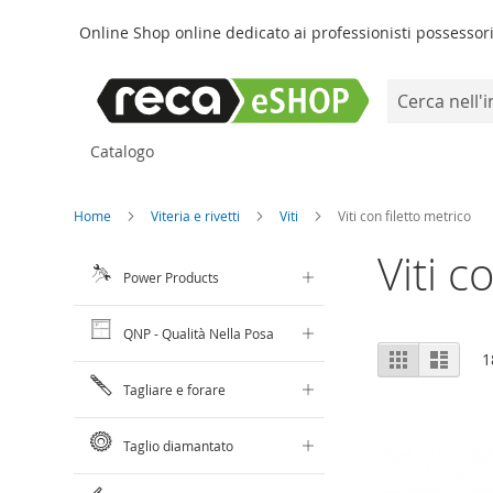
Online Shop online dedicato ai professionisti possessori 
Search
Salta
Catalogo
al
contenuto
Home
Viteria e rivetti
Viti
Viti con filetto metrico
Viti c
Power Products
QNP - Qualità Nella Posa
Mostra
Griglia
Lista
1
come
Tagliare e forare
Taglio diamantato