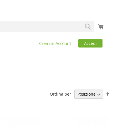
Carrello
Search
Crea un Account
Accedi
Imposta
Ordina per
la
direzione
decrescen