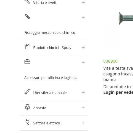
Viteria e rivetti
Fissaggio meccanico e chimico
Prodotti chimici - Spray
008900
Vite a testa sv
esagono incass
Accessori per officina e logistica
bianca
Disponibile in 
Aggiungi al Carrello
Aggiungi al Carrello
Login per vede
Utensileria manuale
Aggiungi al Carrello
Aggiungi al Carrello
AGGIUNGI
AGGIUNGI
AGGIUNGI
AGGIUNGI
Abrasivi
AL
AL
AL
AL
CONFRONTO
CONFRONTO
Settore elettrico
CONFRONTO
CONFRONTO