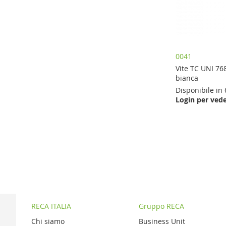
0041
Vite TC UNI 76
bianca
Disponibile in 
Login per vede
Aggiungi al Carrello
Aggiungi al Carrello
AGGIUNGI
AGGIUNGI
AL
AL
CONFRONTO
CONFRONTO
RECA ITALIA
Gruppo RECA
Chi siamo
Business Unit