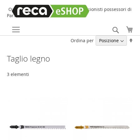
Online Shop online dedicato ai professionisti possessori di
Partita IVA!
Search
Car
Imp
Ordina per
la
dir
Taglio legno
dec
3
elementi