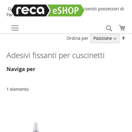
Online Shop online dedicato ai professionisti possessori di
Partita IVA!
Search
Car
Imp
Ordina per
la
dir
Adesivi fissanti per cuscinetti
dec
Naviga per
1
elemento