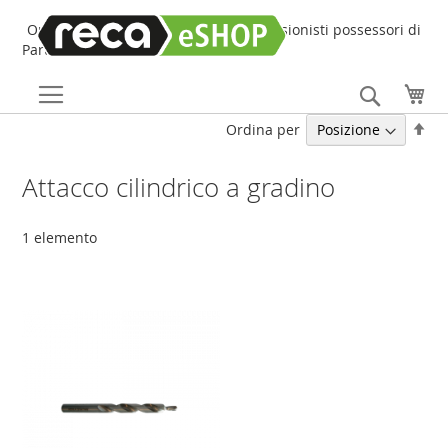
Online Shop online dedicato ai professionisti possessori di
Partita IVA!
Search
Car
Imp
Ordina per
la
dir
Attacco cilindrico a gradino
dec
1
elemento