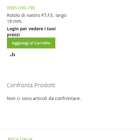
0985-030-190
Rotolo di nastro P.T.F.E. largo
19 mm.
Login per vedere i tuoi
prezzi
Aggiungi al Carrello
AGGIUNGI
AL
CONFRONTO
Confronta Prodotti
Non ci sono articoli da confrontare.
RECA ITALIA