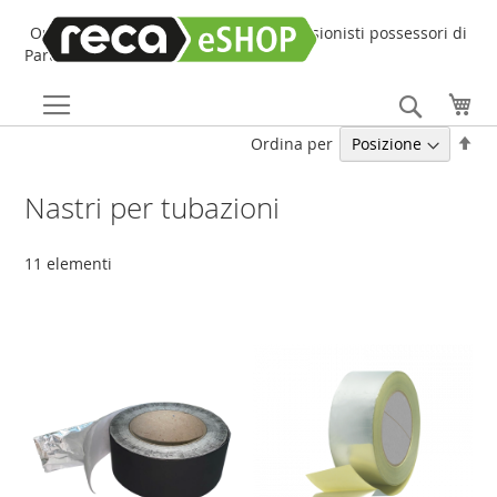
Online Shop online dedicato ai professionisti possessori di
Partita IVA!
Search
Car
Imp
Ordina per
la
dir
Nastri per tubazioni
dec
11
elementi