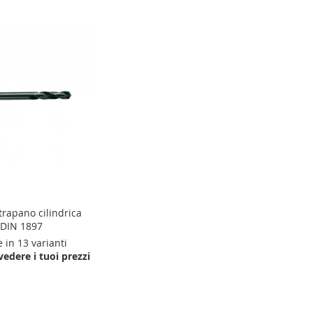
decrescen
trapano cilindrica
 DIN 1897
 in 13 varianti
vedere i tuoi prezzi