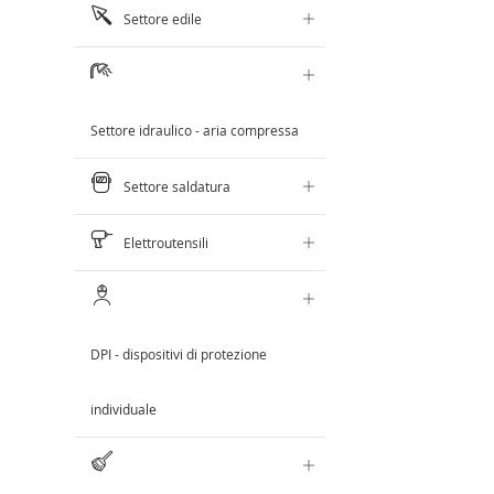
AL
AL
Settore edile
AL
CONFRONTO
CONFRONTO
CONFRONTO
Settore idraulico - aria compressa
Settore saldatura
Elettroutensili
DPI - dispositivi di protezione
individuale