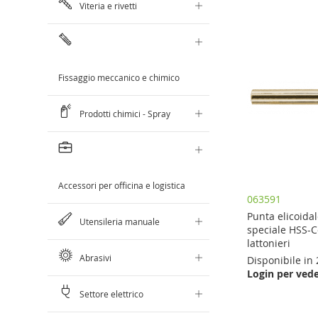
Viteria e rivetti
Fissaggio meccanico e chimico
Prodotti chimici - Spray
Accessori per officina e logistica
063591
Punta elicoidal
Utensileria manuale
speciale HSS-Co
lattonieri
Abrasivi
Disponibile in 
Aggiungi al Carrello
Aggiungi al Carrello
Login per vede
Aggiungi al Carrello
Settore elettrico
AGGIUNGI
AGGIUNGI
AGGIUNGI