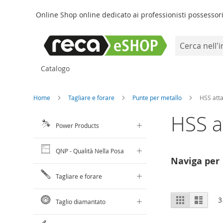
Online Shop online dedicato ai professionisti possessori 
Search
Salta
Catalogo
al
contenuto
Home
Tagliare e forare
Punte per metallo
HSS atta
HSS at
Power Products
QNP - Qualità Nella Posa
Naviga per
Tagliare e forare
Mostra
Griglia
Lista
3
Taglio diamantato
come