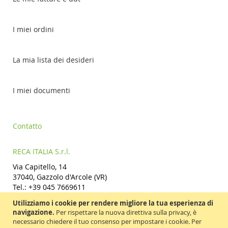
I miei ordini
La mia lista dei desideri
I miei documenti
Contatto
RECA ITALIA S.r.l.
Via Capitello, 14
37040, Gazzolo d'Arcole (VR)
Tel.: +39 045 7669611
Fax: +39 045 7669600
Utilizziamo i cookie per rendere migliore la tua esperienza di
Email:
navigazione.
Per rispettare la nuova direttiva sulla privacy, è
necessario chiedere il tuo consenso per impostare i cookie.
Per
supporto.vendite@reca-store.it