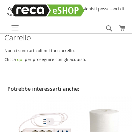
Online Shop online dedicato ai professionisti possessori di
Partita IVA!
Search
Car
Carrello
Non ci sono articoli nel tuo carrello.
Clicca
qui
per proseguire con gli acquisti.
Potrebbe interessarti anche: