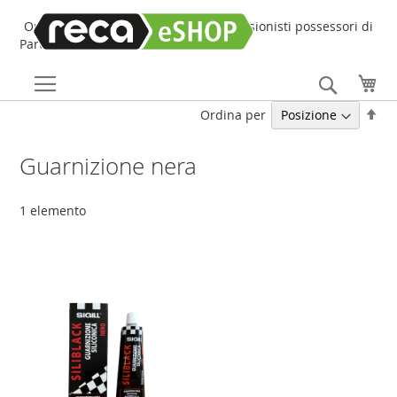
Online Shop online dedicato ai professionisti possessori di
Partita IVA!
Search
Car
Imp
Ordina per
la
dir
Guarnizione nera
dec
1
elemento