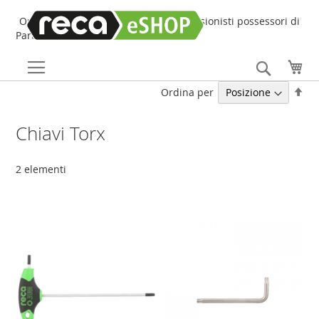
Online Shop online dedicato ai professionisti possessori di
Partita IVA!
Search
Car
Imp
Ordina per
la
dir
Chiavi Torx
dec
2
elementi