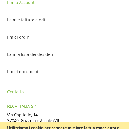
Il mio Account
Le mie fatture e ddt
I miei ordini
La mia lista dei desideri
I miei documenti
Contatto
RECA ITALIA S.r.l.
Via Capitello, 14
37040, Gazzolo d'Arcole (VR)
Tel.: +39 045 7669611
Utilizziamo i cookie per rendere migliore la tua esperienza di