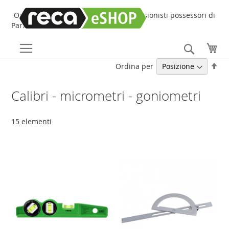
Online Shop online dedicato ai professionisti possessori di
Partita IVA!
Search
Car
Imp
Ordina per
la
dir
Calibri - micrometri - goniometri
dec
15
elementi