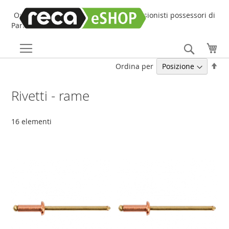
Online Shop online dedicato ai professionisti possessori di
Partita IVA!
Search
Car
Imp
Ordina per
la
dir
Rivetti - rame
dec
16
elementi