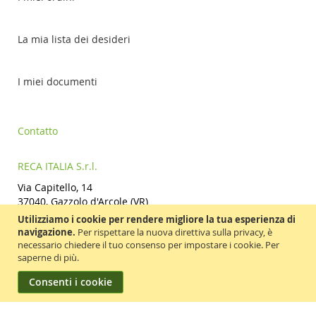
La mia lista dei desideri
I miei documenti
Contatto
RECA ITALIA S.r.l.
Via Capitello, 14
37040, Gazzolo d'Arcole (VR)
Tel.: +39 045 7669611
Utilizziamo i cookie per rendere migliore la tua esperienza di
Fax: +39 045 7669600
navigazione.
Per rispettare la nuova direttiva sulla privacy, è
Email:
necessario chiedere il tuo consenso per impostare i cookie.
Per
saperne di più
.
supporto.vendite@reca-store.it
Consenti i cookie
Copyright © 2019-present Reca Italia. All rights reserved.