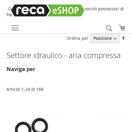
Online Shop online dedicato ai professionisti possessori di
Partita IVA!
Search
Car
Imp
Ordina per
la
dir
Settore idraulico - aria compressa
dec
Naviga per
Articoli
1
-
24
di
168