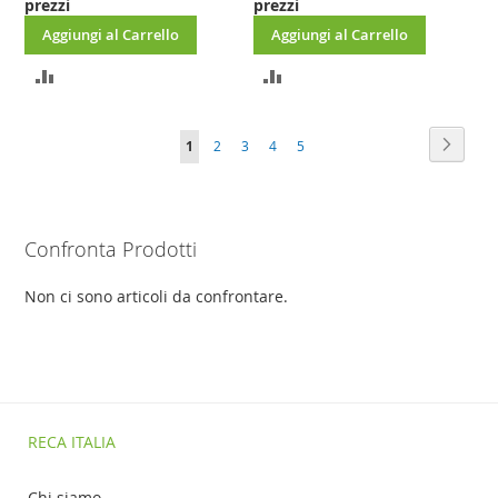
prezzi
prezzi
Aggiungi al Carrello
Aggiungi al Carrello
AGGIUNGI
AGGIUNGI
AL
AL
Pagina
Pagina
Succes
Attualmente
Pagina
Pagina
Pagina
Pagina
1
2
3
4
5
CONFRONTO
CONFRONTO
stai
leggendo
Confronta Prodotti
la
pagina
Non ci sono articoli da confrontare.
RECA ITALIA
Chi siamo