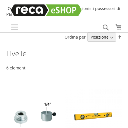
Online Shop online dedicato ai professionisti possessori di
Partita IVA!
Search
Car
Imp
Ordina per
la
dir
Livelle
dec
6
elementi