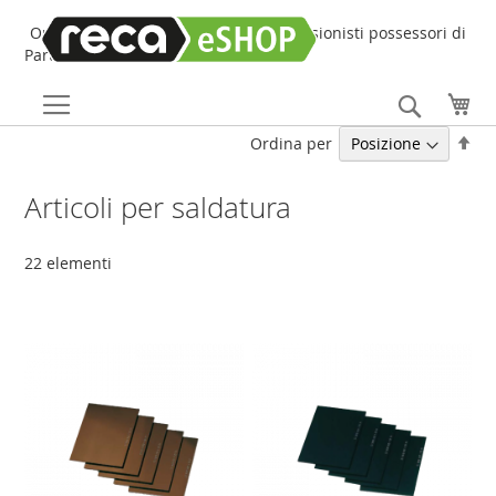
Online Shop online dedicato ai professionisti possessori di
Partita IVA!
Search
Car
Imp
Ordina per
la
dir
Articoli per saldatura
dec
22
elementi