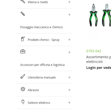
Viteria e rivetti
Fissaggio meccanico e chimico
Prodotti chimici - Spray
0703-042
Assortimento 
elettricisti
Accessori per officina e logistica
Login per vede
Aggiungi al Carrello
Aggiungi al Carrello
Utensileria manuale
AGGIUNGI
AGGIUNGI
AL
AL
Abrasivi
CONFRONTO
CONFRONTO
Settore elettrico