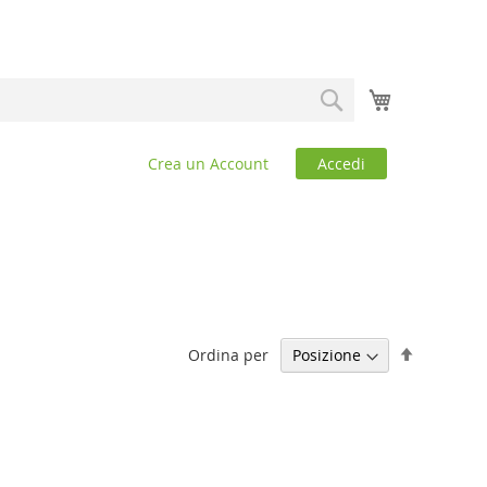
Carrello
Search
Crea un Account
Accedi
Imposta
Ordina per
la
direzione
decrescen