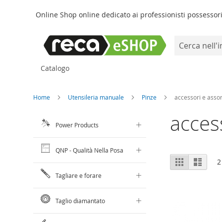
Online Shop online dedicato ai professionisti possessori 
Search
Salta
Catalogo
al
contenuto
Home
Utensileria manuale
Pinze
accessori e asso
acces
Power Products
QNP - Qualità Nella Posa
Mostra
Griglia
Lista
2
come
Tagliare e forare
Taglio diamantato