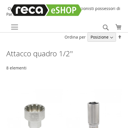
Online Shop online dedicato ai professionisti possessori di
Partita IVA!
Search
Car
Imp
Ordina per
la
dir
Attacco quadro 1/2''
dec
8
elementi