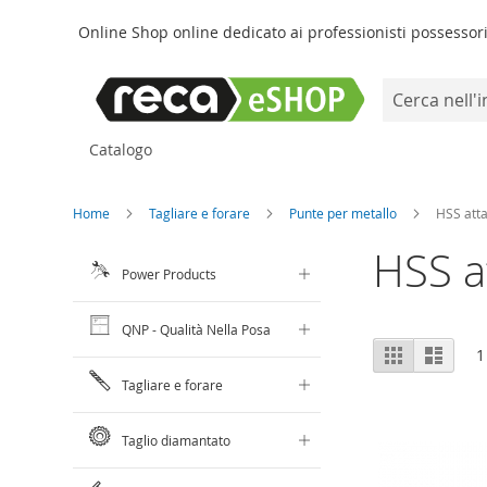
Online Shop online dedicato ai professionisti possessori 
Search
Salta
Catalogo
al
contenuto
Home
Tagliare e forare
Punte per metallo
HSS atta
HSS a
Power Products
QNP - Qualità Nella Posa
Mostra
Griglia
Lista
1
come
Tagliare e forare
Taglio diamantato