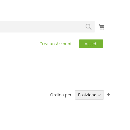
Carrello
Search
Crea un Account
Accedi
Imposta
Ordina per
la
direzione
decrescen