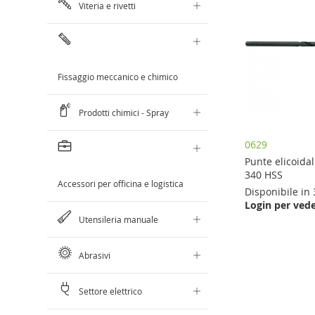
Viteria e rivetti
Fissaggio meccanico e chimico
Prodotti chimici - Spray
0629
Punte elicoida
340 HSS
Accessori per officina e logistica
Disponibile in 
Login per vede
Aggiungi al Carrello
Utensileria manuale
AGGIUNGI
Abrasivi
AL
CONFRONTO
Settore elettrico