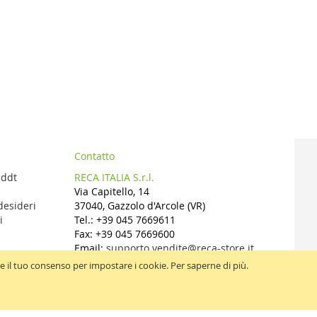
Contatto
 ddt
RECA ITALIA S.r.l.
Via Capitello, 14
 desideri
37040, Gazzolo d'Arcole (VR)
i
Tel.: +39 045 7669611
Fax: +39 045 7669600
Email:
supporto.vendite@reca-store.it
ere il tuo consenso per impostare i cookie.
Per saperne di più
.