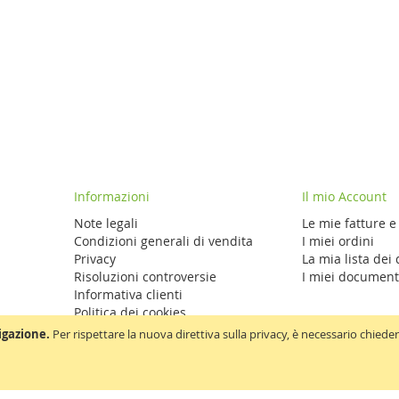
Informazioni
Il mio Account
Note legali
Le mie fatture e
Condizioni generali di vendita
I miei ordini
Privacy
La mia lista dei
Risoluzioni controversie
I miei document
Informativa clienti
Politica dei cookies
Dichiarazione di conformità
igazione.
Per rispettare la nuova direttiva sulla privacy, è necessario chied
Copyright © 2019-present Reca Italia. All rights reserved.