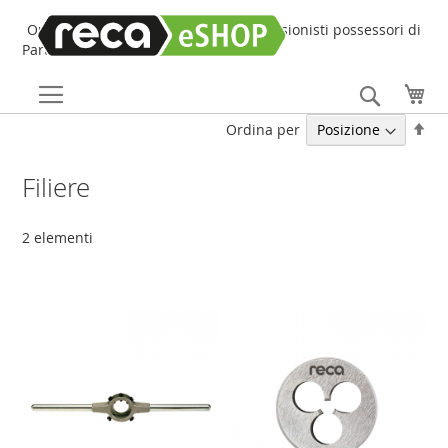
Online Shop online dedicato ai professionisti possessori di
Partita IVA!
Search
Car
Imp
Ordina per
la
dir
Filiere
dec
2
elementi